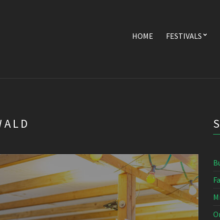
HOME
FESTIVALS
WALD
B
F
M
O