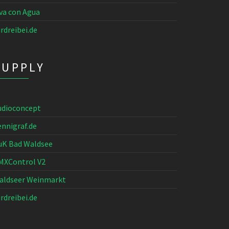
iva con Agua
rdreibei.de
SUPPLY
udioconcept
ennigraf.de
uK Bad Waldsee
MXControl V2
aldseer Weinmarkt
rdreibei.de