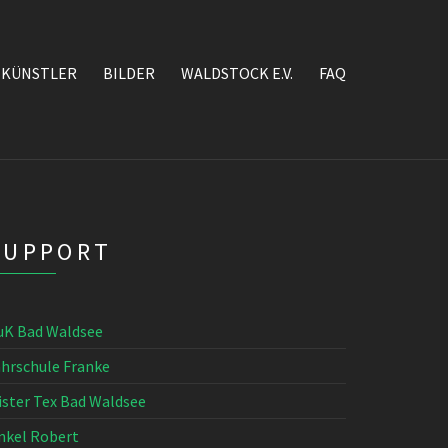
KÜNSTLER
BILDER
WALDSTOCK E.V.
FAQ
SUPPORT
uK Bad Waldsee
ahrschule Franke
ister Tex Bad Waldsee
nkel Robert