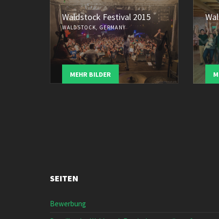
Waldstock Festival 2015
Wal
WALDSTOCK, GERMANY
MEHR BILDER
M
SEITEN
Bewerbung