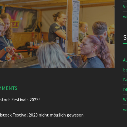
V
wi
A
b
B
MMENTS
D
stock Festivals 2023!
W
wi
ldstock Festival 2023 nicht möglich gewesen.