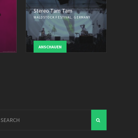
Stereo Tam Tam
WALDSTOCK FESTIVAL, GERMANY
ANSCHAUEN
arch
r: