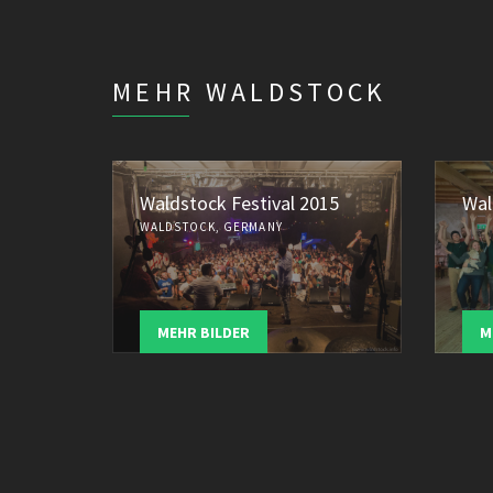
MEHR WALDSTOCK
Waldstock Festival 2015
Wal
WALDSTOCK, GERMANY
MEHR BILDER
M