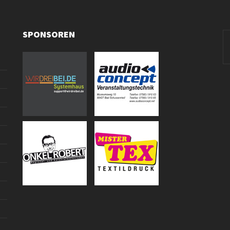
SPONSOREN
Se
fo