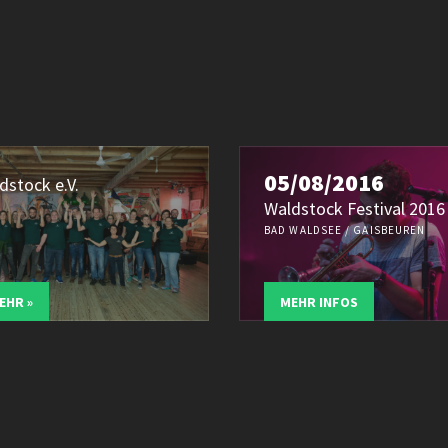
05/08/2016
dstock e.V.
Waldstock Festival 2016
BAD WALDSEE / GAISBEUREN
EHR »
MEHR INFOS