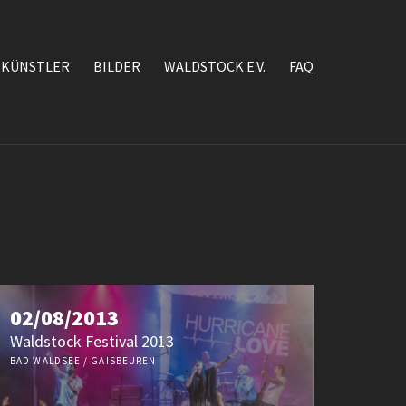
KÜNSTLER
BILDER
WALDSTOCK E.V.
FAQ
02/08/2013
Waldstock Festival 2013
BAD WALDSEE / GAISBEUREN