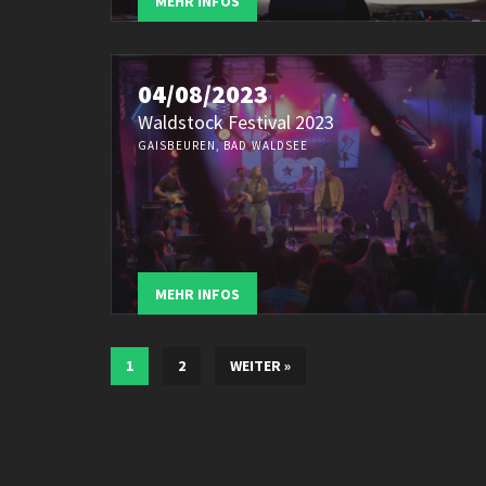
MEHR INFOS
04/08/2023
Waldstock Festival 2023
GAISBEUREN, BAD WALDSEE
MEHR INFOS
1
2
WEITER »