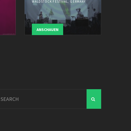
WALDSTOCK FESTIVAL, GERMANY
ANSCHAUEN
arch
r: