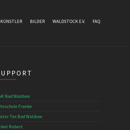
KÜNSTLER
BILDER
WALDSTOCK E.V.
FAQ
SUPPORT
uK Bad Waldsee
ahrschule Franke
ister Tex Bad Waldsee
nkel Robert