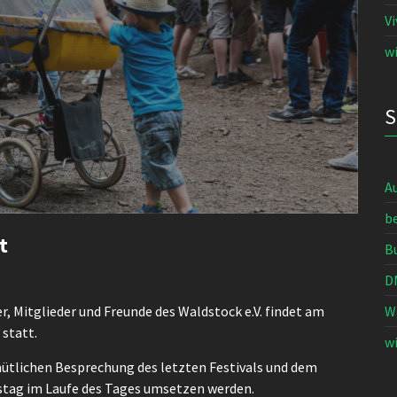
V
wi
A
b
t
B
D
r, Mitglieder und Freunde des Waldstock e.V. findet am
W
 statt.
wi
ütlichen Besprechung des letzten Festivals und dem
stag im Laufe des Tages umsetzen werden.