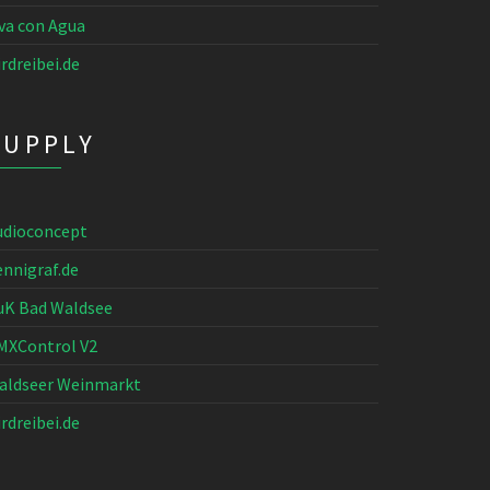
iva con Agua
rdreibei.de
SUPPLY
udioconcept
ennigraf.de
uK Bad Waldsee
MXControl V2
aldseer Weinmarkt
rdreibei.de