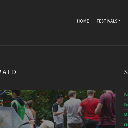
HOME
FESTIVALS
WALD
B
F
M
O