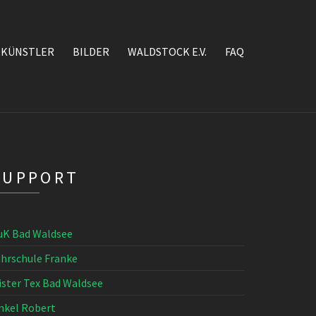
KÜNSTLER
BILDER
WALDSTOCK E.V.
FAQ
SUPPORT
uK Bad Waldsee
ahrschule Franke
ister Tex Bad Waldsee
nkel Robert