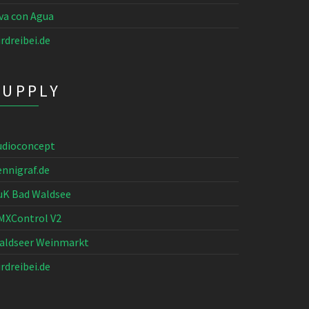
iva con Agua
rdreibei.de
SUPPLY
udioconcept
ennigraf.de
uK Bad Waldsee
MXControl V2
aldseer Weinmarkt
rdreibei.de