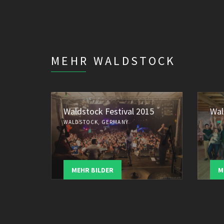
MEHR WALDSTOCK
Waldstock Festival 2015
Wal
WALDSTOCK, GERMANY
MEHR BILDER
M