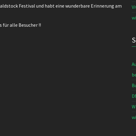
Waldstock Festival und habt eine wunderbare Erinnerung am
V
wi
für alle Besucher !!
A
b
B
D
W
wi