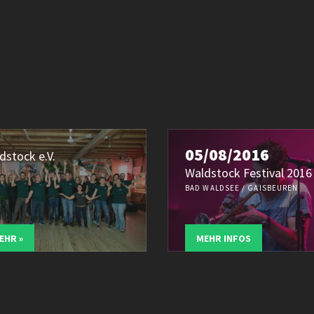
05/08/2016
dstock e.V.
Waldstock Festival 2016
BAD WALDSEE / GAISBEUREN
EHR »
MEHR INFOS