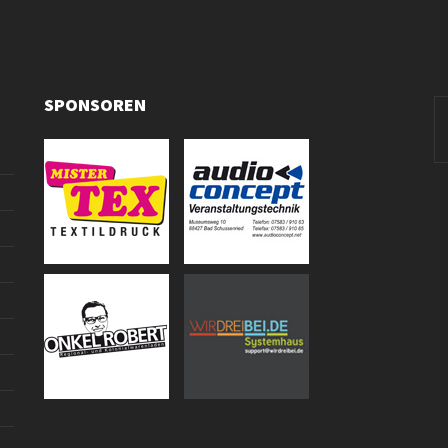
SPONSOREN
Se
fo