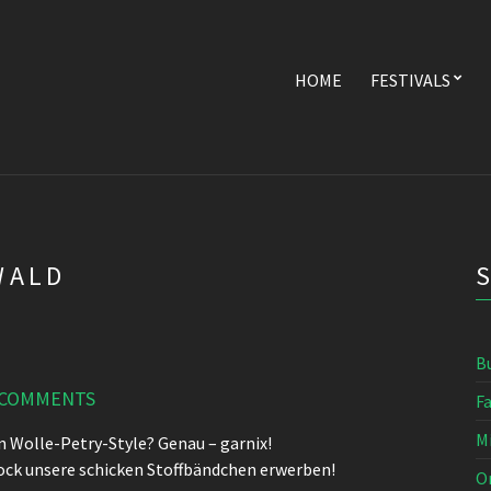
HOME
FESTIVALS
WALD
B
 COMMENTS
F
M
n Wolle-Petry-Style? Genau – garnix!
ck unsere schicken Stoffbändchen erwerben!
O