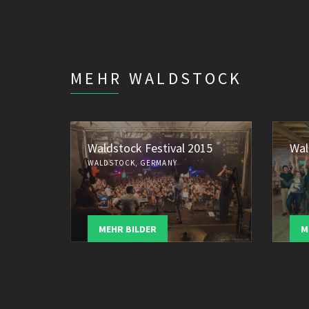
MEHR WALDSTOCK
Waldstock Festival 2015
Wal
WALDSTOCK, GERMANY
MEHR BILDER
M