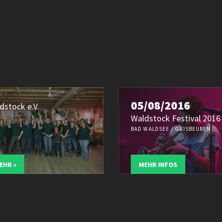
05/08/2016
dstock e.V.
Waldstock Festival 2016
BAD WALDSEE / GAISBEUREN
EHR »
MEHR INFOS