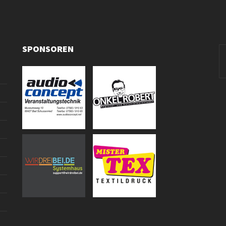
SPONSOREN
Se
fo