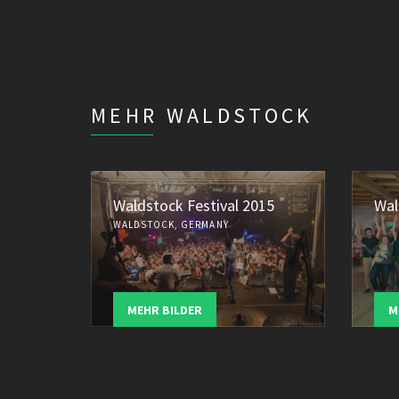
MEHR WALDSTOCK
Waldstock Festival 2015
Wal
WALDSTOCK, GERMANY
MEHR BILDER
M