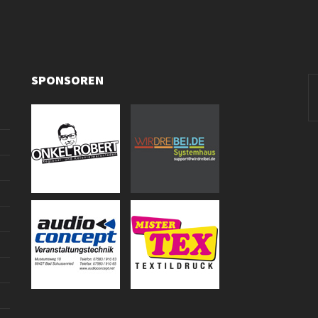
SPONSOREN
Se
fo