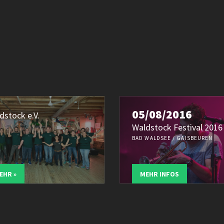
05/08/2016
dstock e.V.
Waldstock Festival 2016
BAD WALDSEE / GAISBEUREN
EHR »
MEHR INFOS